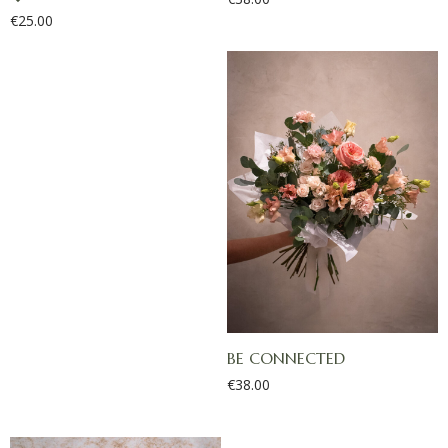
€
25.00
BE CONNECTED
€
38.00