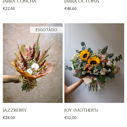
JARRA CONCHA
JARRA OCTOPUS
€
22.60
€
48.60
JAZZBERRY
JOY (MOTHER’S)
€
28.00
€
32.00