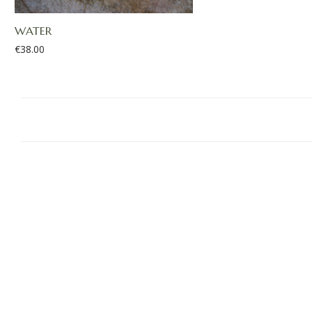
WATER
€
38.00