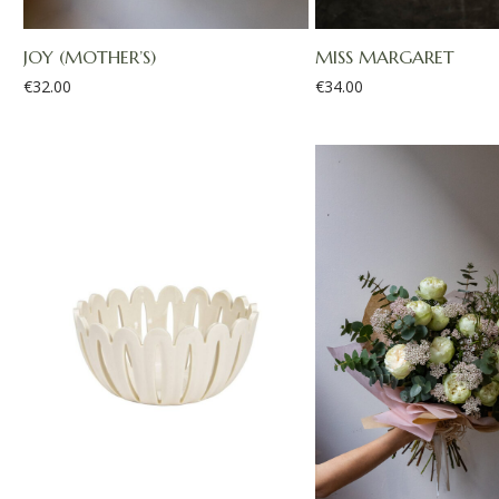
JOY (MOTHER’S)
MISS MARGARET
€
32.00
€
34.00