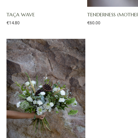
TAÇA WAVE
TENDERNESS (MOTHER’.
€
14.80
€
60.00