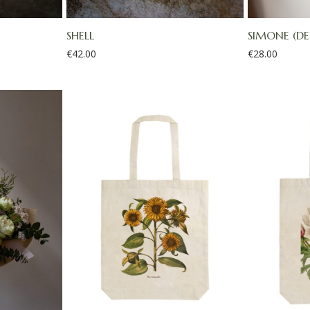
SHELL
SIMONE (DE
€
42.00
€
28.00