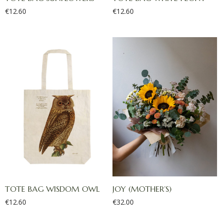
€
12.60
€
12.60
TOTE BAG WISDOM OWL
JOY (MOTHER’S)
€
12.60
€
32.00