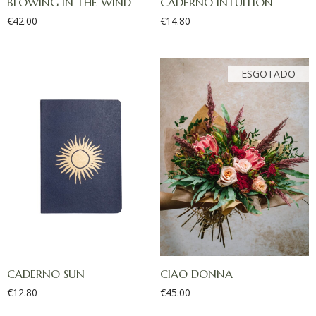
BLOWING IN THE WIND
CADERNO INTUITION
€
42.00
€
14.80
CADERNO SUN
CIAO DONNA
€
12.80
€
45.00