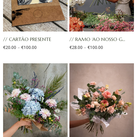
// CARTÃO PRESENTE
// RAMO ‘AO NOSSO G...
€
20.00
–
€
100.00
€
28.00
–
€
100.00