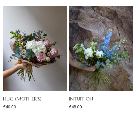
HUG (MOTHER’S)
INTUITION
€
40.00
€
48.00