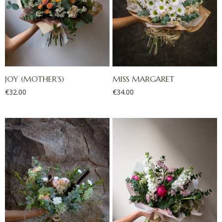
JOY (MOTHER’S)
MISS MARGARET
€
32.00
€
34.00