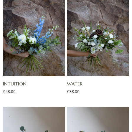
INTUITION
WATER
€
48.00
€
38.00