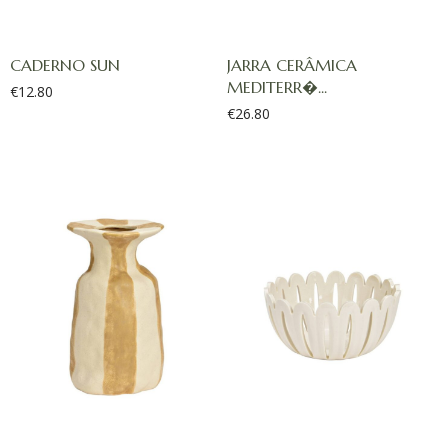
CADERNO SUN
JARRA CERÂMICA
MEDITERR�...
€
12.80
€
26.80