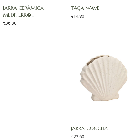
JARRA CERÂMICA
TAÇA WAVE
MEDITERR�...
€
14.80
€
36.80
JARRA CONCHA
€
22.60