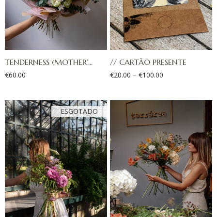
TENDERNESS (MOTHER’...
// CARTÃO PRESENTE
€
60.00
€
20.00
–
€
100.00