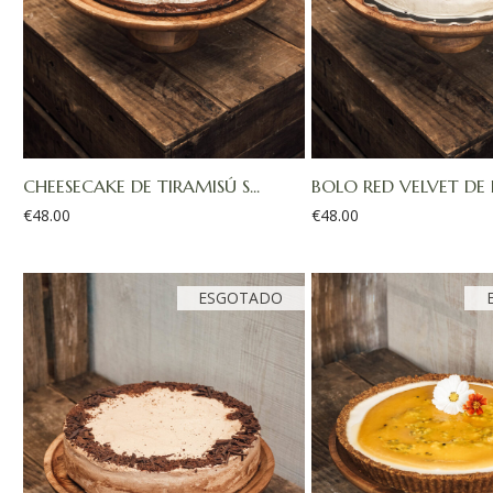
CHEESECAKE DE TIRAMISÚ S...
BOLO RED VELVET DE 
€
48.00
€
48.00