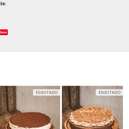
te.
Save