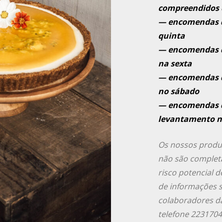
compreendidos d
— encomendas d
quinta
— encomendas d
na sexta
— encomendas d
no sábado
— encomendas d
levantamento n
Os nossos produ
não são completa
risco potencial 
de informações s
colaboradores da
telefone 2231704