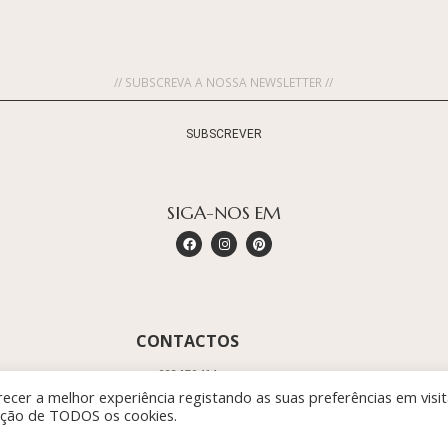
SUBSCREVER
SIGA-NOS EM
CONTACTOS
223 170 414
O
(Chamada para a rede fixa nacional)
ecer a melhor experiência registando as suas preferências em visi
zação de TODOS os cookies.
INFO@TERRAREA.PT
COMERCIAL@TERRAREA.PT