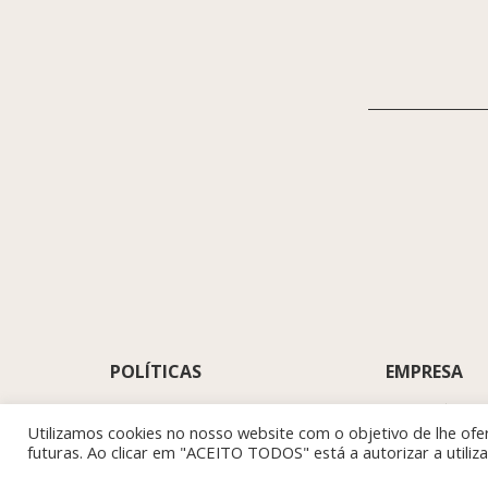
POLÍTICAS
EMPRESA
SOBRE NÓS
POLÍTICA DE PRIVACIDADE
POLÍTICA DE
TRABALHE CONNOSC
Utilizamos cookies no nosso website com o objetivo de lhe ofer
COOKIES
TERMOS E CONDIÇÕES
LIVRO DE
PODEMOS AJUDAR?
futuras. Ao clicar em "ACEITO TODOS" está a autorizar a utili
RECLAMAÇÕES