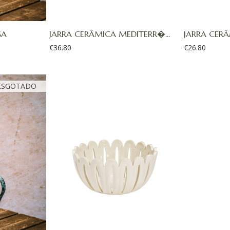
SA
JARRA CERÂMICA MEDITERR�...
JARRA CERÂ
€
36.80
€
26.80