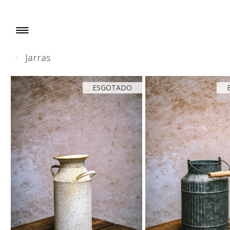
≡≡
Jarras
⁄