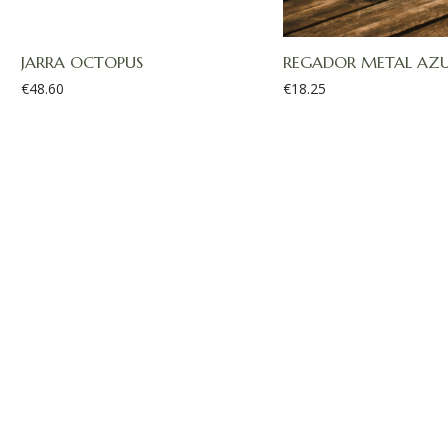
JARRA OCTOPUS
REGADOR METAL AZU
€
48.60
€
18.25