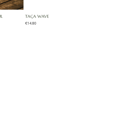
L
TAÇA WAVE
€
14.80