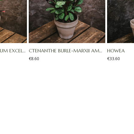
M EXCEL...
CTENANTHE BURLE-MARXII AM...
HOWEA
€
8.60
€
33.60