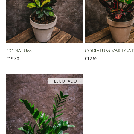
CODIAEUM
CODIAEUM VARIEGATU
€
19.80
€
12.65