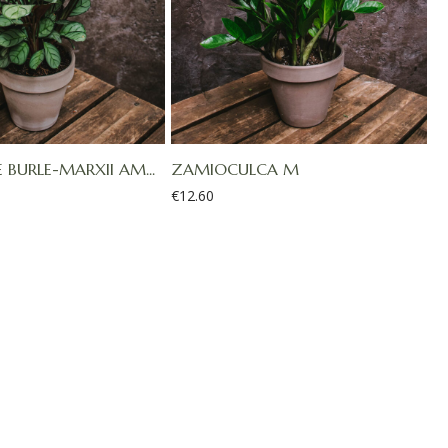
BURLE-MARXII AM...
ZAMIOCULCA M
€
12.60