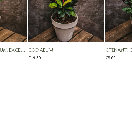
M EXCEL...
CODIAEUM
CTENANTHE 
€
19.80
€
8.60