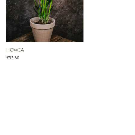
HOWEA
€
33.60