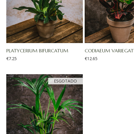
PLATYCERIUM BIFURCATUM
CODIAEUM VARIEGATU
€
7.25
€
12.65