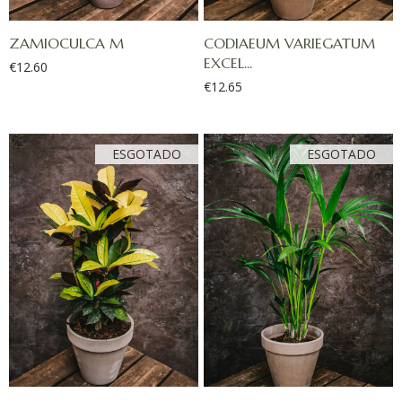
ZAMIOCULCA M
CODIAEUM VARIEGATUM
EXCEL...
€
12.60
€
12.65