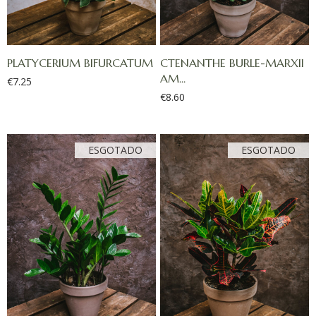
PLATYCERIUM BIFURCATUM
CTENANTHE BURLE-MARXII
AM...
€
7.25
€
8.60