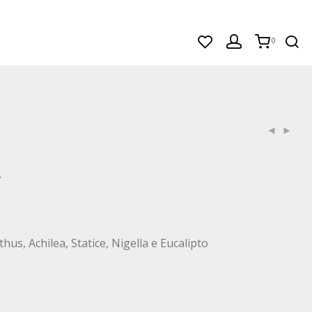
0
Y
s, Achilea, Statice, Nigella e Eucalipto