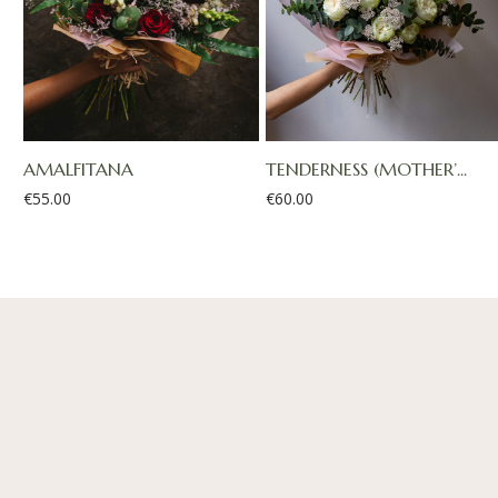
AMALFITANA
TENDERNESS (MOTHER’...
€
55.00
€
60.00