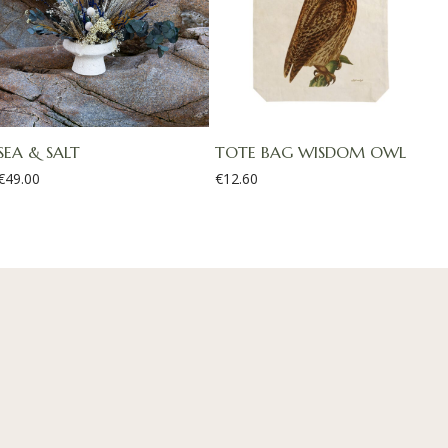
SEA & SALT
TOTE BAG WISDOM OWL
€
49.00
€
12.60