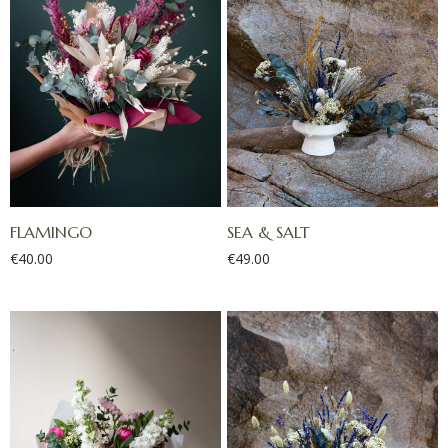
FLAMINGO
SEA & SALT
€
40.00
€
49.00