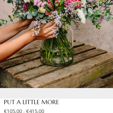
PUT A LITTLE MORE
€
105.00
€
415.00
–