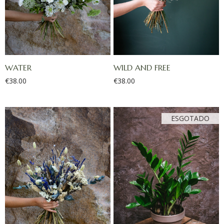
WATER
WILD AND FREE
€
38.00
€
38.00