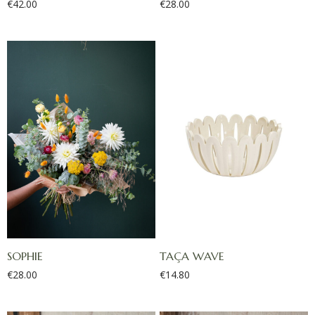
€
42.00
€
28.00
SOPHIE
TAÇA WAVE
€
28.00
€
14.80